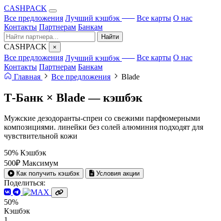
CA
S
HPACK
с ИИ
Все предложения
Лучший кэшбэк
Все карты
О нас
Контакты
Партнерам
Банкам
Найти
CA
S
HPACK
×
с ИИ
Все предложения
Лучший кэшбэк
Все карты
О нас
Контакты
Партнерам
Банкам
Главная
Все предложения
Blade
Т-Банк × Blade —
кэшбэк
Мужские дезодоранты-спреи со свежими парфюмерными
композициями. линейки без солей алюминия подходят для
чувствительной кожи
50%
Кэшбэк
500₽
Максимум
Как получить кэшбэк
Условия акции
Поделиться:
50%
Кэшбэк
1