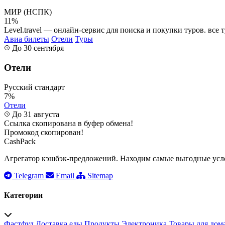
МИР (НСПК)
11%
Level.travel — онлайн-сервис для поиска и покупки туров. все 
Авиа билеты
Отели
Туры
До 30 сентября
Отели
Русский стандарт
7%
Отели
До 31 августа
Ссылка скопирована в буфер обмена!
Промокод скопирован!
CashPack
Агрегатор кэшбэк-предложений. Находим самые выгодные усло
Telegram
Email
Sitemap
Категории
Фастфуд
Доставка еды
Продукты
Электроника
Товары для дом