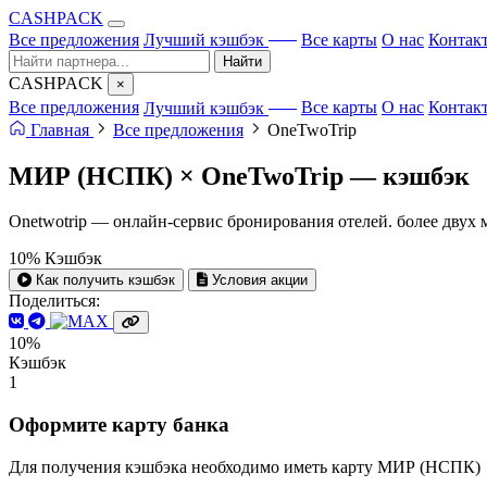
CA
S
HPACK
с ИИ
Все предложения
Лучший кэшбэк
Все карты
О нас
Контак
Найти
CA
S
HPACK
×
с ИИ
Все предложения
Лучший кэшбэк
Все карты
О нас
Контак
Главная
Все предложения
OneTwoTrip
МИР (НСПК) × OneTwoTrip —
кэшбэк
Onetwotrip — онлайн-сервис бронирования отелей. более двух 
10%
Кэшбэк
Как получить кэшбэк
Условия акции
Поделиться:
10%
Кэшбэк
1
Оформите карту банка
Для получения кэшбэка необходимо иметь карту МИР (НСПК)