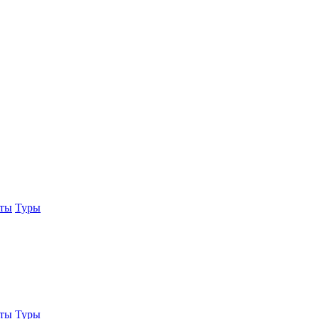
еты
Туры
еты
Туры