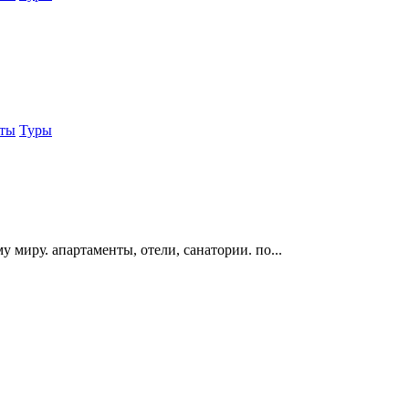
еты
Туры
 миру. апартаменты, отели, санатории. по...