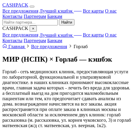
CA
S
HPACK
с ИИ
Все предложения
Лучший кэшбэк
Все карты
О нас
Контакты
Партнерам
Банкам
Найти
CA
S
HPACK
×
с ИИ
Все предложения
Лучший кэшбэк
Все карты
О нас
Контакты
Партнерам
Банкам
Главная
Все предложения
Горлаб
МИР (НСПК) × Горлаб —
кэшбэк
Горлаб - сеть медицинских клиник, предоставляющая услуги
по лабораторной, функциональной и ультразвуковой
диагностике. в наших клиниках принимают высококлассные
врачи, главная задача которых - лечить без вреда для здоровья.
а бесплатный выезд на дом пригодится маломобильным
пациентам или тем, кто предпочитает сдавать анализы из
дома. вознаграждение начисляется на все заказы. акция
распространяется при оплате заказа в клиниках москвы и
московской области за исключением двух клиник: горлаб
рассказовка (м. рассказовка, ул. корнея чуковского, 3) и горлаб
матвеевская (ж/д ст. матвеевская, ул. веерная, 1к2).