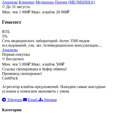
Анализы
Клиники
Медицина
Прочее (МЕДИЦИНА)
До 31 августа
Мин. чек 1 000₽
Макс. кэшбэк 20 000₽
Гемотест
ВТБ
5%
Сеть медицинских лабораторий. более 3500 видов
исследований, узи, экг, телемедицинские консультации....
Анализы
Первая покупка
Бессрочно
Мин. чек 5 000₽
Макс. кэшбэк 500₽
Ссылка скопирована в буфер обмена!
Промокод скопирован!
CashPack
Агрегатор кэшбэк-предложений. Находим самые выгодные
условия и помогаем экономить с умом.
Telegram
Email
Sitemap
Категории