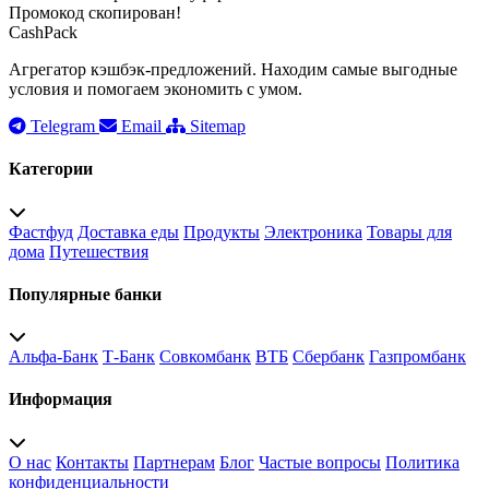
Промокод скопирован!
CashPack
Агрегатор кэшбэк-предложений. Находим самые выгодные
условия и помогаем экономить с умом.
Telegram
Email
Sitemap
Категории
Фастфуд
Доставка еды
Продукты
Электроника
Товары для
дома
Путешествия
Популярные банки
Альфа-Банк
Т-Банк
Совкомбанк
ВТБ
Сбербанк
Газпромбанк
Информация
О нас
Контакты
Партнерам
Блог
Частые вопросы
Политика
конфиденциальности