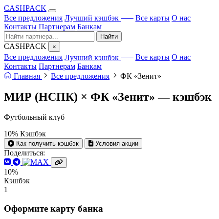
CA
S
HPACK
с ИИ
Все предложения
Лучший кэшбэк
Все карты
О нас
Контакты
Партнерам
Банкам
Найти
CA
S
HPACK
×
с ИИ
Все предложения
Лучший кэшбэк
Все карты
О нас
Контакты
Партнерам
Банкам
Главная
Все предложения
ФК «Зенит»
МИР (НСПК) × ФК «Зенит» —
кэшбэк
Футбольный клуб
10%
Кэшбэк
Как получить кэшбэк
Условия акции
Поделиться:
10%
Кэшбэк
1
Оформите карту банка