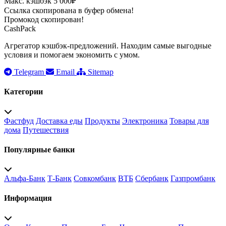
Макс. кэшбэк 5 000₽
Ссылка скопирована в буфер обмена!
Промокод скопирован!
CashPack
Агрегатор кэшбэк-предложений. Находим самые выгодные
условия и помогаем экономить с умом.
Telegram
Email
Sitemap
Категории
Фастфуд
Доставка еды
Продукты
Электроника
Товары для
дома
Путешествия
Популярные банки
Альфа-Банк
Т-Банк
Совкомбанк
ВТБ
Сбербанк
Газпромбанк
Информация