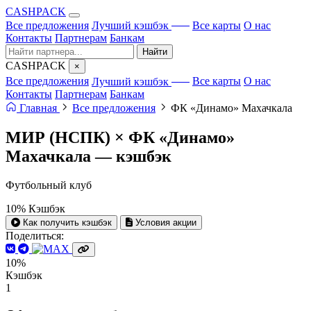
CA
S
HPACK
с ИИ
Все предложения
Лучший кэшбэк
Все карты
О нас
Контакты
Партнерам
Банкам
Найти
CA
S
HPACK
×
с ИИ
Все предложения
Лучший кэшбэк
Все карты
О нас
Контакты
Партнерам
Банкам
Главная
Все предложения
ФК «Динамо» Махачкала
МИР (НСПК) × ФК «Динамо»
Махачкала —
кэшбэк
Футбольный клуб
10%
Кэшбэк
Как получить кэшбэк
Условия акции
Поделиться:
10%
Кэшбэк
1