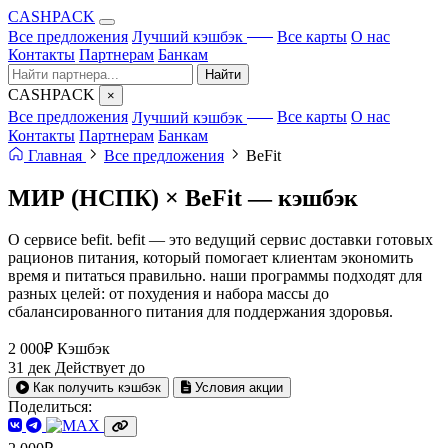
CA
S
HPACK
с ИИ
Все предложения
Лучший кэшбэк
Все карты
О нас
Контакты
Партнерам
Банкам
Найти
CA
S
HPACK
×
с ИИ
Все предложения
Лучший кэшбэк
Все карты
О нас
Контакты
Партнерам
Банкам
Главная
Все предложения
BeFit
МИР (НСПК) × BeFit —
кэшбэк
О сервисе befit. befit — это ведущий сервис доставки готовых
рационов питания, который помогает клиентам экономить
время и питаться правильно. наши программы подходят для
разных целей: от похудения и набора массы до
сбалансированного питания для поддержания здоровья.
2 000₽
Кэшбэк
31 дек
Действует до
Как получить кэшбэк
Условия акции
Поделиться: