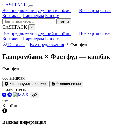
CA
S
HPACK
с ИИ
Все предложения
Лучший кэшбэк
Все карты
О нас
Контакты
Партнерам
Банкам
Найти
CA
S
HPACK
×
с ИИ
Все предложения
Лучший кэшбэк
Все карты
О нас
Контакты
Партнерам
Банкам
Главная
Все предложения
Фастфуд
Газпромбанк × Фастфуд —
кэшбэк
Фастфуд
6%
Кэшбэк
Как получить кэшбэк
Условия акции
Поделиться:
6%
Кэшбэк
Важная информация