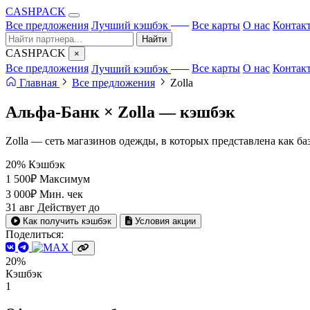
CA
S
HPACK
с ИИ
Все предложения
Лучший кэшбэк
Все карты
О нас
Контак
Найти
CA
S
HPACK
×
с ИИ
Все предложения
Лучший кэшбэк
Все карты
О нас
Контак
Главная
Все предложения
Zolla
Альфа-Банк × Zolla —
кэшбэк
Zolla — сеть магазинов одежды, в которых представлена как ба
20%
Кэшбэк
1 500₽
Максимум
3 000₽
Мин. чек
31 авг
Действует до
Как получить кэшбэк
Условия акции
Поделиться:
20%
Кэшбэк
1