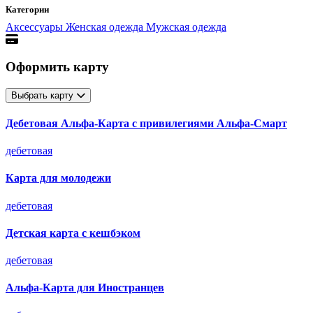
Категории
Аксессуары
Женская одежда
Мужская одежда
Оформить карту
Выбрать карту
Дебетовая Альфа‑Карта с привилегиями Альфа‑Смарт
дебетовая
Карта для молодежи
дебетовая
Детская карта с кешбэком
дебетовая
Альфа-Карта для Иностранцев