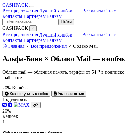
CA
S
HPACK
с ИИ
Все предложения
Лучший кэшбэк
Все карты
О нас
Контакты
Партнерам
Банкам
Найти
CA
S
HPACK
×
с ИИ
Все предложения
Лучший кэшбэк
Все карты
О нас
Контакты
Партнерам
Банкам
Главная
Все предложения
Облако Mail
Альфа-Банк × Облако Mail —
кэшбэк
Облако mail — облачная память, тарифы от 54 ₽ в подписке
mail space
20%
Кэшбэк
Как получить кэшбэк
Условия акции
Поделиться:
20%
Кэшбэк
1